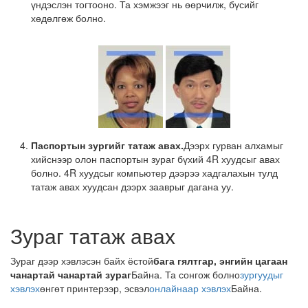
үндэслэн тогтооно. Та хэмжээг нь өөрчилж, бүсийг
хөдөлгөж болно.
Паспортын зургийг татаж авах.
Дээрх гурван алхамыг
хийснээр олон паспортын зураг бүхий 4R хуудсыг авах
болно. 4R хуудсыг компьютер дээрээ хадгалахын тулд
татаж авах хуудсан дээрх зааврыг дагана уу.
Зураг татаж авах
Зураг дээр хэвлэсэн байх ёстой
бага гялтгар, энгийн цагаан
чанартай чанартай зураг
Байна. Та сонгож болно
зургуудыг
хэвлэх
өнгөт принтерээр, эсвэл
онлайнаар хэвлэх
Байна.