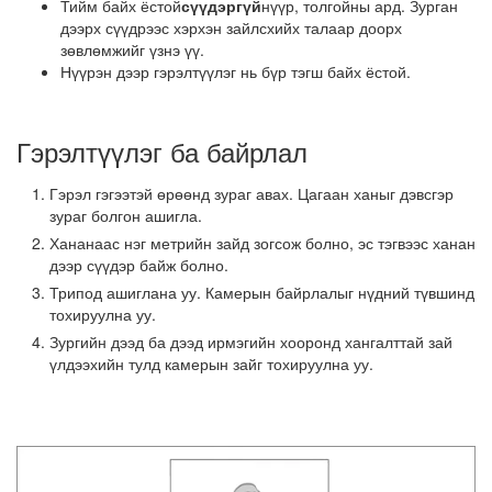
Тийм байх ёстой
сүүдэргүй
нүүр, толгойны ард. Зурган
дээрх сүүдрээс хэрхэн зайлсхийх талаар доорх
зөвлөмжийг үзнэ үү.
Нүүрэн дээр гэрэлтүүлэг нь бүр тэгш байх ёстой.
Гэрэлтүүлэг ба байрлал
Гэрэл гэгээтэй өрөөнд зураг авах. Цагаан ханыг дэвсгэр
зураг болгон ашигла.
Хананаас нэг метрийн зайд зогсож болно, эс тэгвээс ханан
дээр сүүдэр байж болно.
Трипод ашиглана уу. Камерын байрлалыг нүдний түвшинд
тохируулна уу.
Зургийн дээд ба дээд ирмэгийн хооронд хангалттай зай
үлдээхийн тулд камерын зайг тохируулна уу.