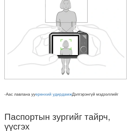
-Аас лавлана уу
ерөнхий удирдамж
Дэлгэрэнгүй мэдээллийг
Паспортын зургийг тайрч,
үүсгэх