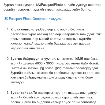
Зургаа авсны дараа 123PassportPhoto онлайн үүсгүүр ашиглан
өөрийн паспортын зургийг гурван алхамаар хийж болно.
UK Passport Photo Generator эхлүүлэх
Улсаа сонгоно уу.
Өөр өөр улс орон / бүс нутагт
паспортын зураг авахад өөр өөр шаардлага тавигддаг. Улс
орныг сонгосноор манай систем паспортын зургийн
хэмжээг манай мэдээллийн баазаас зөв авч дараах
мэдээллийг ашиглана.
Зургаа байршуулна уу.
Файлын хэмжээ 10MB-аас бага,
зургийн хэмжээ 4000 x 3000 пикселээс жижиг байх ёстой.
Систем нь зөвхөн .jpg эсвэл .jpeg файлыг боловсруулдаг.
Зургийн файлын хэмжээ ба холболтын зурвасын өргөнээс
хамаарч байршуулалтыг дуусгахад хэдэн минут болж
магадгүй.
Зураг тайрах.
Та паспортын зургийн шаардлагын дагуу
зургийн бүсийг сонгохдоо сонгох хэрэгслийг ашиглаж
болно. Өргөн ба өндрийн харьцааг улс орны сонголтод