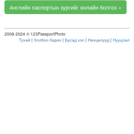
Английн паспортын зургийг онлайн болгох »
2008-2024 © 123PassportPhoto
Тухай
|
Холбоо барих
|
Бусад хэл
|
Нөхцөлүүд
|
Нууцлал