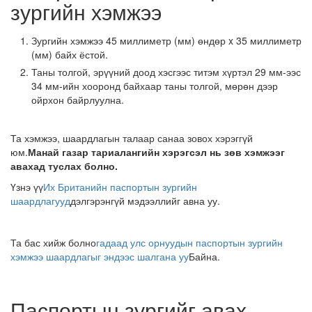
зургийн хэмжээ
Зургийн хэмжээ 45 миллиметр (мм) өндөр x 35 миллиметр
(мм) байх ёстой.
Таны толгой, эрүүний доод хэсгээс титэм хүртэл 29 мм-ээс
34 мм-ийн хооронд байхаар таны толгой, мөрөн дээр
ойрхон байрлуулна.
Та хэмжээ, шаардлагын талаар санаа зовох хэрэггүй
юм.
Манай газар тариалангийн хэрэгсэл нь зөв хэмжээг
авахад туслах болно.
Үзнэ үү
Их Британийн паспортын зургийн
шаардлагууд
дэлгэрэнгүй мэдээллийг авна уу.
Та бас хийж болно
гадаад улс орнуудын паспортын зургийн
хэмжээ шаардлагыг эндээс шалгана уу
Байна.
Паспортын зургийг авах