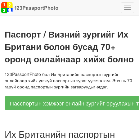
Чиглү
хоор
шилж
Паспорт / Визний зургийг Их
Британи болон бусад 70+
оронд онлайнаар хийж болно
123PassportPhoto бол Их Британийн паспортын зургийг
онлайнаар хийх үнэгүй паспортын зураг үүсгэгч юм. Энэ нь 70
гаруй оронд паспортын зургийн загваруудыг өгдөг.
Пасспортын хэмжээг онлайн зургийг оруулахын т
Их Британийн паспортын