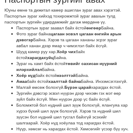
Юуны өмнө та дижитал камер ашиглан зураг авах хэрэгтэй.
Паспортын зураг хийхэд тохиромжтой зураг авахын тулд
паспортын зургийн удирдамжийг дагаж мөрдөнө үү.
Паспортын зураг заавал байх ёстой
өнгөөр
Байна.
Фото зураг байна
цагаан эсвэл цагаан өнгийн арын
дэвсгэр
Байна. Хэрэв та цагаан хананы эсрэг зураг
авбал ханан дээр ямар ч чимэглэл байх ёсгүй.
Шууд камер руу хар.
Хоёр чих
байх
ёстой
харагдахуйц
Байна.
Зураг нь хамт байх ёстой
төвийг сахисан нүүрний
илэрхийлэл
Байна.
Хоёр нүд
байх ёстой
нээлттэй
Байна.
Амаа
байх ёстой
хаалттай байна
Байна. Инээмсэглэхгүй.
Малгай өмсөж болохгүй.
Бүрэн царай
харагдах ёстой.
Зургийн дэвсгэр эсвэл нүүрэн дээр чихэвч гэх мэт өөр
зүйл байх ёсгүй. Мөн нүүрэн дээр үс байх ёсгүй.
Боломжтой бол нүдний шил зүүж болохгүй, ялангуяа хар
хүрээ бүхий шил зүүж болохгүй. Хэрэв та нүдний шил
зүүсэн бол нүдний шил тусгал байхгүй эсэхийг
шалгаарай. Хоёр нүд хоёулаа тод харагдах ёстой.
Нүүр, хөмсөг нь харагдах ёстой. Хөмсөгийг үсээр бүү хуч.