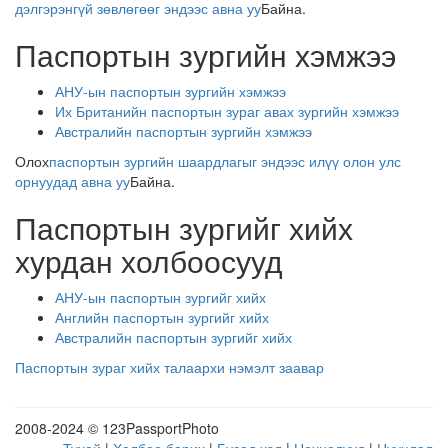
дэлгэрэнгүй зөвлөгөөг эндээс авна уу
Байна.
Паспортын зургийн хэмжээ
АНУ-ын паспортын зургийн хэмжээ
Их Британийн паспортын зураг авах зургийн хэмжээ
Австралийн паспортын зургийн хэмжээ
Олох
паспортын зургийн шаардлагыг эндээс илүү олон улс
орнуудад авна уу
Байна.
Паспортын зургийг хийх
хурдан холбоосууд
АНУ-ын паспортын зургийг хийх
Английн паспортын зургийг хийх
Австралийн паспортын зургийг хийх
Паспортын зураг хийх талаархи нэмэлт заавар
2008-2024 © 123PassportPhoto
Тухай
|
Холбоо барих
|
Бусад хэл
|
Нөхцөлүүд
|
Нууцлал