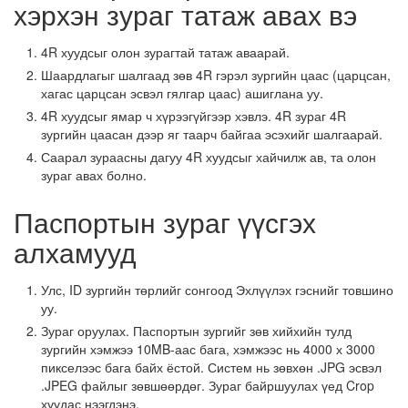
хэрхэн зураг татаж авах вэ
4R хуудсыг олон зурагтай татаж аваарай.
Шаардлагыг шалгаад зөв 4R гэрэл зургийн цаас (царцсан,
хагас царцсан эсвэл гялгар цаас) ашиглана уу.
4R хуудсыг ямар ч хүрээгүйгээр хэвлэ. 4R зураг 4R
зургийн цаасан дээр яг таарч байгаа эсэхийг шалгаарай.
Саарал зураасны дагуу 4R хуудсыг хайчилж ав, та олон
зураг авах болно.
Паспортын зураг үүсгэх
алхамууд
Улс, ID зургийн төрлийг сонгоод Эхлүүлэх гэснийг товшино
уу.
Зураг оруулах. Паспортын зургийг зөв хийхийн тулд
зургийн хэмжээ 10MB-аас бага, хэмжээс нь 4000 х 3000
пикселээс бага байх ёстой. Систем нь зөвхөн .JPG эсвэл
.JPEG файлыг зөвшөөрдөг. Зураг байршуулах үед Crop
хуудас нээгдэнэ.