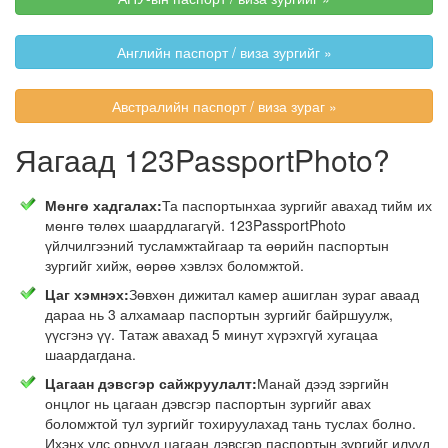
Английн паспорт / виза зургийг »
Австралийн паспорт / виза зураг »
Яагаад 123PassportPhoto?
Мөнгө хадгалах:
Та паспортынхаа зургийг авахад тийм их
мөнгө төлөх шаардлагагүй. 123PassportPhoto
үйлчилгээний тусламжтайгаар та өөрийн паспортын
зургийг хийж, өөрөө хэвлэх боломжтой.
Цаг хэмнэх:
Зөвхөн дижитал камер ашиглан зураг аваад
дараа нь 3 алхамаар паспортын зургийг байршуулж,
үүсгэнэ үү. Татаж авахад 5 минут хүрэхгүй хугацаа
шаардагдана.
Цагаан дэвсгэр сайжруулалт:
Манай дээд зэргийн
онцлог нь цагаан дэвсгэр паспортын зургийг авах
боломжтой тул зургийг тохируулахад тань туслах болно.
Ихэнх улс орнууд цагаан дэвсгэр паспортын зургийг илүүд