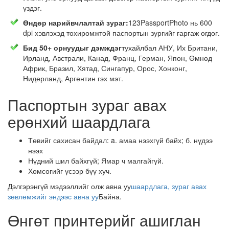
үздэг.
Өндөр нарийвчлалтай зураг:
123PassportPhoto нь 600
dpi хэвлэхэд тохиромжтой паспортын зургийг гаргаж өгдөг.
Бид 50+ орнуудыг дэмждэг
тухайлбал АНУ, Их Британи,
Ирланд, Австрали, Канад, Франц, Герман, Япон, Өмнөд
Африк, Бразил, Хятад, Сингапур, Орос, Хонконг,
Нидерланд, Аргентин гэх мэт.
Паспортын зураг авах
ерөнхий шаардлага
Төвийг сахисан байдал: a. амаа нээхгүй байх; б. нүдээ
нээх
Нүдний шил байхгүй; Ямар ч малгайгүй.
Хөмсөгийг үсээр бүү хуч.
Дэлгэрэнгүй мэдээллийг олж авна уу
шаардлага, зураг авах
зөвлөмжийг эндээс авна уу
Байна.
Өнгөт принтерийг ашиглан