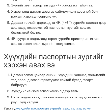
Зургийг зөв паспортын зургийн хэмжээст тайрч ав.
Хэрэв танд цагаан дэвсгэр сайжруулалт хэрэгтэй бол
нэмэлт хэрэгсэл сонгоно уу.
Дараах товчийг дарахад та 4R (4x6 ") зургийн цаасан дээр
хэвлэхэд тохиромжтой паспортын зургийг хэвлэх
боломжтой болно.
4R хуудсыг хадгалаад гэрэл зургийн принтер ашиглан
хэвлэх эсвэл аль ч зургийн төвд хэвлэх.
Хүүхдийн паспортын зургийг
хэрхэн авах вэ
Цагаан эсвэл цайвар өнгийн хүүхдийн хөнжил, хөнжилийг
тод өрөөнд эсвэл гэрэлтүүлэг сайтай бусад газарт
байрлуул.
Хүүхдийг хөнжил эсвэл хөнжил дээр тавь.
Нялх, нүдээ аниад, инээмсэглэлгүй нялх хүүхдээ камер
руу шууд харуул.
Үзнэ үү
хүүхдийн паспортын зургийг авах талаар илүү