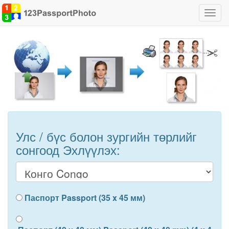
Чиглү
хоор
шилж
Улс / бүс болон зургийн төрлийг
сонгоод Эхлүүлэх:
Паспорт Passport (35 x 45 мм)