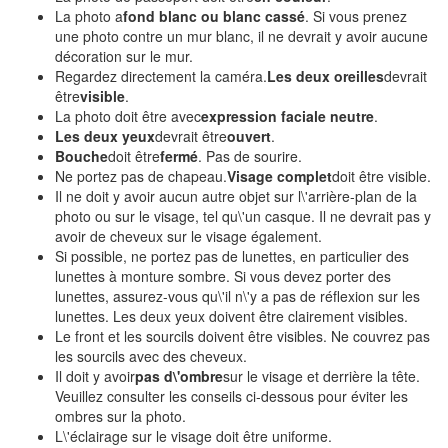
La photo a
fond blanc ou blanc cassé
. Si vous prenez
une photo contre un mur blanc, il ne devrait y avoir aucune
décoration sur le mur.
Regardez directement la caméra.
Les deux oreilles
devrait
être
visible
.
La photo doit être avec
expression faciale neutre
.
Les deux yeux
devrait être
ouvert
.
Bouche
doit être
fermé
. Pas de sourire.
Ne portez pas de chapeau.
Visage complet
doit être visible.
Il ne doit y avoir aucun autre objet sur l\'arrière-plan de la
photo ou sur le visage, tel qu\'un casque. Il ne devrait pas y
avoir de cheveux sur le visage également.
Si possible, ne portez pas de lunettes, en particulier des
lunettes à monture sombre. Si vous devez porter des
lunettes, assurez-vous qu\'il n\'y a pas de réflexion sur les
lunettes. Les deux yeux doivent être clairement visibles.
Le front et les sourcils doivent être visibles. Ne couvrez pas
les sourcils avec des cheveux.
Il doit y avoir
pas d\'ombre
sur le visage et derrière la tête.
Veuillez consulter les conseils ci-dessous pour éviter les
ombres sur la photo.
L\'éclairage sur le visage doit être uniforme.