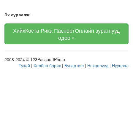
Эх сурвалж
:.
ХийхКоста Рика ПаспортОнлайн зурагнууд
одоо »
2008-2024 © 123PassportPhoto
Тухай
|
Холбоо барих
|
Бусад хэл
|
Нөхцөлүүд
|
Нууцлал