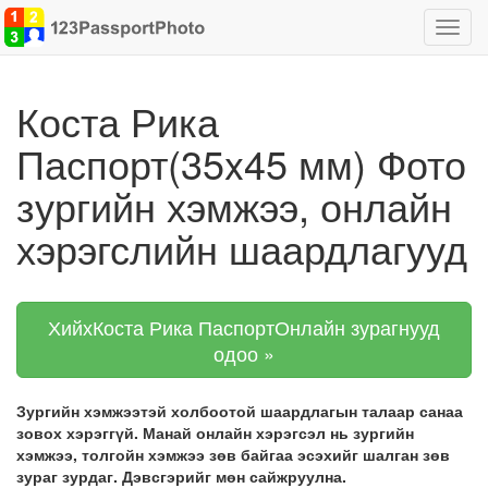
Чиглү
хоор
шилж
Коста Рика
Паспорт(35x45 мм) Фото
зургийн хэмжээ, онлайн
хэрэгслийн шаардлагууд
ХийхКоста Рика ПаспортОнлайн зурагнууд
одоо »
Зургийн хэмжээтэй холбоотой шаардлагын талаар санаа
зовох хэрэггүй. Манай онлайн хэрэгсэл нь зургийн
хэмжээ, толгойн хэмжээ зөв байгаа эсэхийг шалган зөв
зураг зурдаг. Дэвсгэрийг мөн сайжруулна.