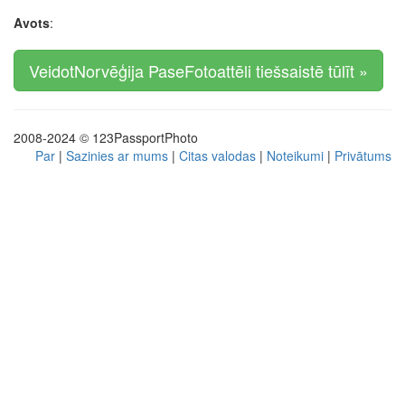
Avots
:
VeidotNorvēģija PaseFotoattēli tiešsaistē tūlīt »
2008-2024 © 123PassportPhoto
Par
|
Sazinies ar mums
|
Citas valodas
|
Noteikumi
|
Privātums