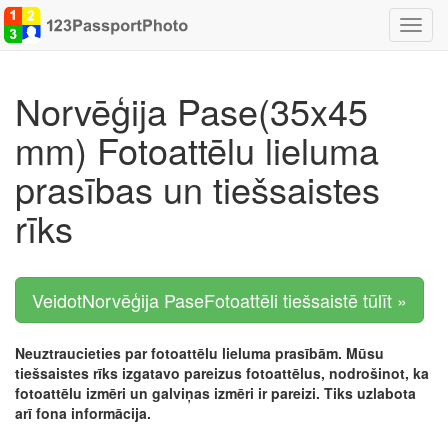
Pārsl
navigā
Norvēģija Pase(35x45
mm) Fotoattēlu lieluma
prasības un tiešsaistes
rīks
VeidotNorvēģija PaseFotoattēli tiešsaistē tūlīt »
Neuztraucieties par fotoattēlu lieluma prasībām. Mūsu
tiešsaistes rīks izgatavo pareizus fotoattēlus, nodrošinot, ka
fotoattēlu izmēri un galviņas izmēri ir pareizi. Tiks uzlabota
arī fona informācija.