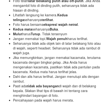
Foto telah
latar belakang putih atau off-putih
. Jika Anda
mengambil foto di dinding putih, seharusnya tidak ada
hiasan di dinding.
Lihatlah langsung ke kamera.
Kedua
telinga
seharusnya
terlihat
.
Foto harus bersama
ekspresi wajah netral
.
Kedua mata
seharusnya
Buka
.
Mulut
harus
Tutup
. Tidak tersenyum
Jangan memakai topi.
Wajah penuh
harus terlihat.
Seharusnya tidak ada objek lain di latar belakang foto atau
di wajah, seperti headset. Seharusnya tidak ada rambut di
wajah juga.
Jika memungkinkan, jangan memakai kacamata, terutama
kacamata dengan bingkai gelap. Jika Anda harus
mengenakan kacamata, pastikan tidak ada pantulan pada
kacamata. Kedua mata harus terlihat jelas.
Dahi dan alis harus terlihat. Jangan menutupi alis dengan
rambut.
Pasti ada
tidak ada bayangan
di wajah dan di belakang
kepala. Silakan lihat tips di bawah ini tentang cara
menghindari bayangan di foto.
Pencahayaan pada wajah harus merata.