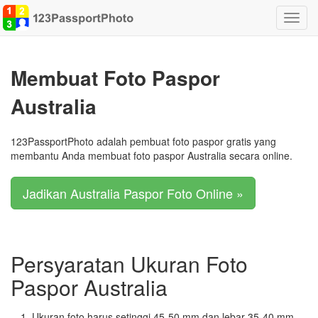
Alihk
navig
Membuat Foto Paspor
Australia
123PassportPhoto adalah pembuat foto paspor gratis yang
membantu Anda membuat foto paspor Australia secara online.
Jadikan Australia Paspor Foto Online »
Persyaratan Ukuran Foto
Paspor Australia
Ukuran foto harus setinggi 45-50 mm dan lebar 35-40 mm.