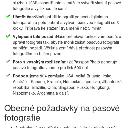
službou 123PassportPhoto si můžete vytvořit vlastní pasové
fotografie a vytisknout je sami.
Ušetřit čas:
Stačí pořídit fotografii pomocí digitálního
fotoaparátu a poté nahrát a vytvořit pasovou fotografii se 3
kroky. Příprava ke stažení trvá méně než 5 minut.
Vylepšení bílé pozadí:
Naše prémiová funkce vám pomůže
upravit fotografii tak, abyste mohli získat pasovou fotografii
na bílém pozadí. Většina zemí dává přednost pasovým
fotografiím na bílém pozadí.
Foto s vysokým rozlišením:
123PassportPhoto generuje
pasové fotografie vhodné pro tisk 600 dpi.
Podporujeme 50+ zemí
jako USA, Velká Británie, Irsko,
Austrálie, Kanada, Francie, Německo, Japonsko, Jihoafrická
republika, Brazílie, Čína, Singapur, Rusko, Hongkong,
Nizozemsko, Argentina a další.
Obecné požadavky na pasové
fotografie
Neutrální výraz obličeje: neotevírej ústa; b. otevřené oči.