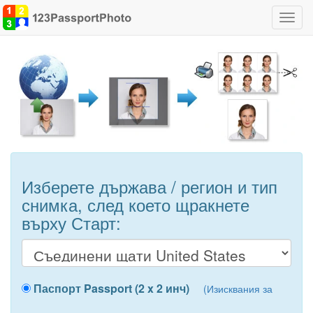
Прев
на
навиг
Изберете държава / регион и тип
снимка, след което щракнете
върху Старт:
Паспорт Passport (2 x 2 инч)
(Изисквания за