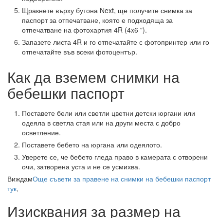
Щракнете върху бутона Next, ще получите снимка за
паспорт за отпечатване, която е подходяща за
отпечатване на фотохартия 4R (4x6 ").
Запазете листа 4R и го отпечатайте с фотопринтер или го
отпечатайте във всеки фотоцентър.
Как да вземем снимки на
бебешки паспорт
Поставете бели или светли цветни детски юргани или
одеяла в светла стая или на други места с добро
осветление.
Поставете бебето на юргана или одеялото.
Уверете се, че бебето гледа право в камерата с отворени
очи, затворена уста и не се усмихва.
Виждам
Още съвети за правене на снимки на бебешки паспорт
тук
,
Изисквания за размер на