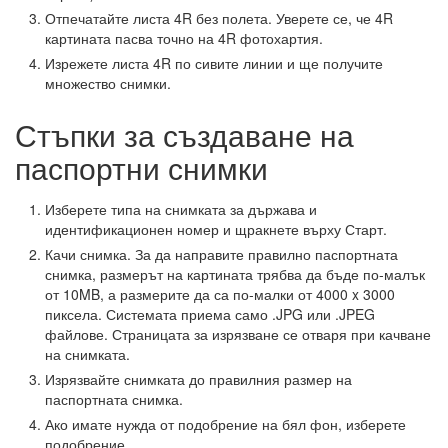
Отпечатайте листа 4R без полета. Уверете се, че 4R
картината пасва точно на 4R фотохартия.
Изрежете листа 4R по сивите линии и ще получите
множество снимки.
Стъпки за създаване на
паспортни снимки
Изберете типа на снимката за държава и
идентификационен номер и щракнете върху Старт.
Качи снимка. За да направите правилно паспортната
снимка, размерът на картината трябва да бъде по-малък
от 10MB, а размерите да са по-малки от 4000 x 3000
пиксела. Системата приема само .JPG или .JPEG
файлове. Страницата за изрязване се отваря при качване
на снимката.
Изрязвайте снимката до правилния размер на
паспортната снимка.
Ако имате нужда от подобрение на бял фон, изберете
подобрение.