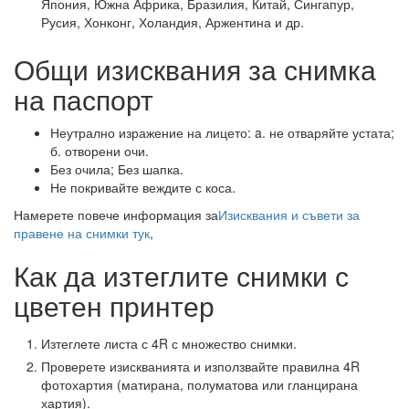
Япония, Южна Африка, Бразилия, Китай, Сингапур,
Русия, Хонконг, Холандия, Аржентина и др.
Общи изисквания за снимка
на паспорт
Неутрално изражение на лицето: a. не отваряйте устата;
б. отворени очи.
Без очила; Без шапка.
Не покривайте веждите с коса.
Намерете повече информация за
Изисквания и съвети за
правене на снимки тук
,
Как да изтеглите снимки с
цветен принтер
Изтеглете листа с 4R с множество снимки.
Проверете изискванията и използвайте правилна 4R
фотохартия (матирана, полуматова или гланцирана
хартия).