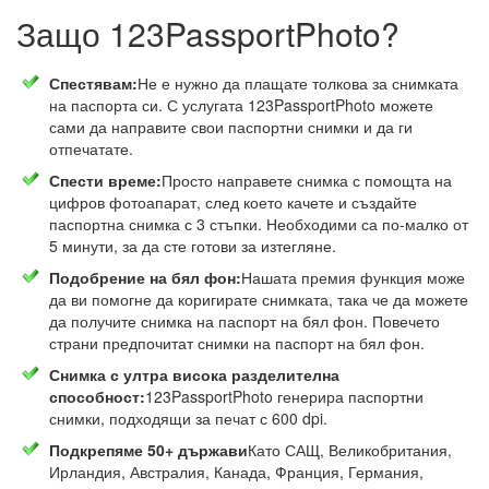
Защо 123PassportPhoto?
Спестявам:
Не е нужно да плащате толкова за снимката
на паспорта си. С услугата 123PassportPhoto можете
сами да направите свои паспортни снимки и да ги
отпечатате.
Спести време:
Просто направете снимка с помощта на
цифров фотоапарат, след което качете и създайте
паспортна снимка с 3 стъпки. Необходими са по-малко от
5 минути, за да сте готови за изтегляне.
Подобрение на бял фон:
Нашата премия функция може
да ви помогне да коригирате снимката, така че да можете
да получите снимка на паспорт на бял фон. Повечето
страни предпочитат снимки на паспорт на бял фон.
Снимка с ултра висока разделителна
способност:
123PassportPhoto генерира паспортни
снимки, подходящи за печат с 600 dpi.
Подкрепяме 50+ държави
Като САЩ, Великобритания,
Ирландия, Австралия, Канада, Франция, Германия,