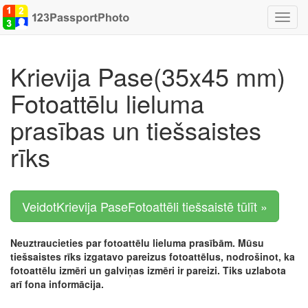
Pārsl
navigā
Krievija Pase(35x45 mm)
Fotoattēlu lieluma
prasības un tiešsaistes
rīks
VeidotKrievija PaseFotoattēli tiešsaistē tūlīt »
Neuztraucieties par fotoattēlu lieluma prasībām. Mūsu
tiešsaistes rīks izgatavo pareizus fotoattēlus, nodrošinot, ka
fotoattēlu izmēri un galviņas izmēri ir pareizi. Tiks uzlabota
arī fona informācija.