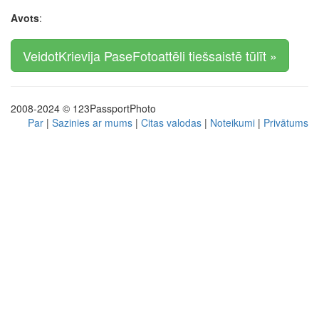
Avots
:
VeidotKrievija PaseFotoattēli tiešsaistē tūlīt »
2008-2024 © 123PassportPhoto
Par
|
Sazinies ar mums
|
Citas valodas
|
Noteikumi
|
Privātums