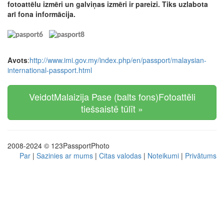
fotoattēlu izmēri un galviņas izmēri ir pareizi. Tiks uzlabota
arī fona informācija.
Avots
:
http://www.imi.gov.my/index.php/en/passport/malaysian-
international-passport.html
VeidotMalaizija Pase (balts fons)Fotoattēli
tiešsaistē tūlīt »
2008-2024 © 123PassportPhoto
Par
|
Sazinies ar mums
|
Citas valodas
|
Noteikumi
|
Privātums