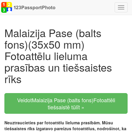
Pārsl
navigā
Malaizija Pase (balts
fons)(35x50 mm)
Fotoattēlu lieluma
prasības un tiešsaistes
rīks
VeidotMalaizija Pase (balts fons)Fotoattēli
tiešsaistē tūlīt »
Neuztraucieties par fotoattēlu lieluma prasībām. Mūsu
tiešsaistes rīks izgatavo pareizus fotoattēlus, nodrošinot, ka