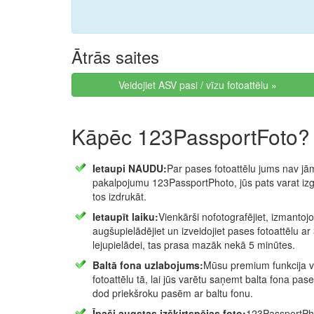
Ātrās saites
Veidojiet ASV pasi / vīzu fotoattēlu »
Kāpēc 123PassportFoto?
Ietaupi NAUDU:
Par pases fotoattēlu jums nav jā
pakalpojumu 123PassportPhoto, jūs pats varat izg
tos izdrukāt.
Ietaupīt laiku:
Vienkārši nofotografējiet, izmantoj
augšupielādējiet un izveidojiet pases fotoattēlu ar
lejupielādei, tas prasa mazāk nekā 5 minūtes.
Baltā fona uzlabojums:
Mūsu premium funkcija va
fotoattēlu tā, lai jūs varētu saņemt balta fona pase
dod priekšroku pasēm ar baltu fonu.
Īpaši augstas izšķirtspējas foto:
123PassportPho