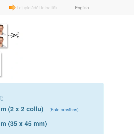
s
Lejupielādēt fotoattēlu
English
t:
m (2 x 2 collu)
(Foto prasības)
 cm (35 x 45 mm)