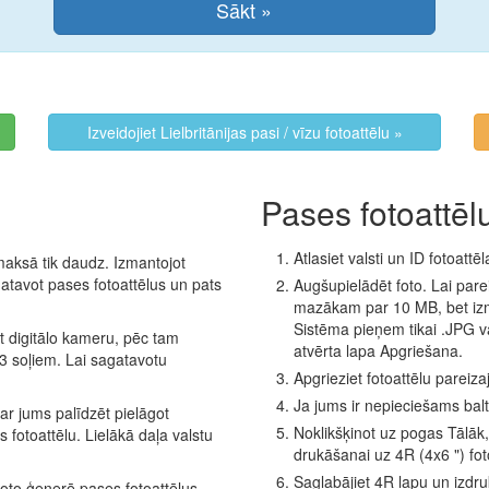
Izveidojiet Lielbritānijas pasi / vīzu fotoattēlu »
Pases fotoattēl
Atlasiet valsti un ID fotoattē
maksā tik daudz. Izmantojot
atavot pases fotoattēlus un pats
Augšupielādēt foto. Lai parei
mazākam par 10 MB, bet iz
Sistēma pieņem tikai .JPG vai
ot digitālo kameru, pēc tam
atvērta lapa Apgriešana.
 3 soļiem. Lai sagatavotu
Apgrieziet fotoattēlu pareiz
Ja jums ir nepieciešams balt
r jums palīdzēt pielāgot
Noklikšķinot uz pogas Tālāk,
s fotoattēlu. Lielākā daļa valstu
drukāšanai uz 4R (4x6 ") fot
Saglabājiet 4R lapu un izdrukā
to ģenerē pases fotoattēlus,