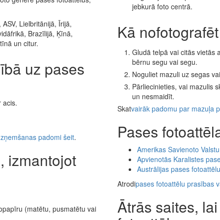
jebkurā foto centrā.
SV, Lielbritānijā, Īrijā,
Kā nofotografē
dāfrikā, Brazīlijā, Ķīnā,
īnā un citur.
Gludā telpā vai citās vietās
bērnu segu vai segu.
cībā uz pases
Noguliet mazuli uz segas va
Pārliecinieties, vai mazulis 
un nesmaidīt.
 acis.
Skat
vairāk padomu par mazuļa p
Pases fotoattēl
 uzņemšanas padomi šeit
.
Amerikas Savienoto Valstu 
s, izmantojot
Apvienotās Karalistes pase
Austrālijas pases fotoattēl
Atrodi
pases fotoattēlu prasības v
Ātrās saites, la
topapīru (matētu, pusmatētu vai