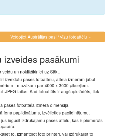
Veidojiet Austrālijas pasi / vīzu fotoattēlu »
u izveides pasākumi
la veidu un noklikšķiniet uz Sākt.
zi izveidotu pases fotoattēlu, attēla izmēram jābūt
mēriem - mazākam par 4000 x 3000 pikseļiem.
 .JPEG failus. Kad fotoattēls ir augšupielādēts, tiek
ajā pases fotoattēla izmēra dimensijā.
ā fona papildinājums, izvēlieties papildinājumu.
 jūs iegūsit izdrukājamu pases attēlu, kas ir piemērots
opapīra.
jiet to, izmantojot foto printeri, vai izdrukājiet to