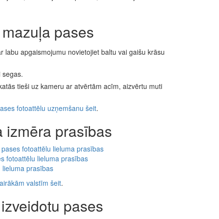
t mazuļa pases
 ar labu apgaismojumu novietojiet baltu vai gaišu krāsu
i segas.
skatās tieši uz kameru ar atvērtām acīm, aizvērtu muti
ases fotoattēlu uzņemšanu šeit
.
a izmēra prasības
pases fotoattēlu lieluma prasības
s fotoattēlu lieluma prasības
u lieluma prasības
airākām valstīm šeit
.
i izveidotu pases