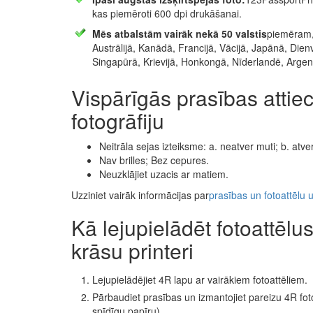
kas piemēroti 600 dpi drukāšanai.
Mēs atbalstām vairāk nekā 50 valstis
piemēram, A
Austrālijā, Kanādā, Francijā, Vācijā, Japānā, Dienvi
Singapūrā, Krievijā, Honkongā, Nīderlandē, Argent
Vispārīgās prasības attie
fotogrāfiju
Neitrāla sejas izteiksme: a. neatver muti; b. atver
Nav brilles; Bez cepures.
Neuzklājiet uzacis ar matiem.
Uzziniet vairāk informācijas par
prasības un fotoattēlu
Kā lejupielādēt fotoattēlu
krāsu printeri
Lejupielādējiet 4R lapu ar vairākiem fotoattēliem.
Pārbaudiet prasības un izmantojiet pareizu 4R fo
spīdīgu papīru).