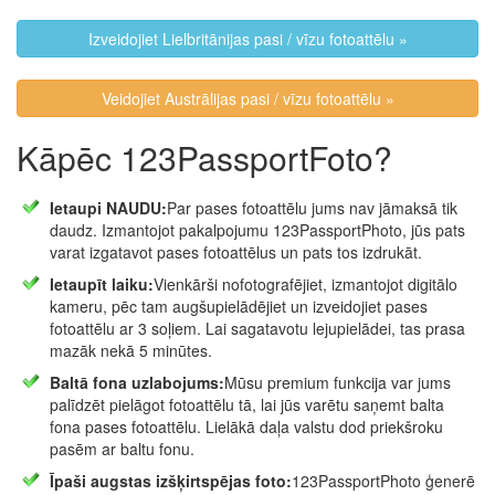
Izveidojiet Lielbritānijas pasi / vīzu fotoattēlu »
Veidojiet Austrālijas pasi / vīzu fotoattēlu »
Kāpēc 123PassportFoto?
Ietaupi NAUDU:
Par pases fotoattēlu jums nav jāmaksā tik
daudz. Izmantojot pakalpojumu 123PassportPhoto, jūs pats
varat izgatavot pases fotoattēlus un pats tos izdrukāt.
Ietaupīt laiku:
Vienkārši nofotografējiet, izmantojot digitālo
kameru, pēc tam augšupielādējiet un izveidojiet pases
fotoattēlu ar 3 soļiem. Lai sagatavotu lejupielādei, tas prasa
mazāk nekā 5 minūtes.
Baltā fona uzlabojums:
Mūsu premium funkcija var jums
palīdzēt pielāgot fotoattēlu tā, lai jūs varētu saņemt balta
fona pases fotoattēlu. Lielākā daļa valstu dod priekšroku
pasēm ar baltu fonu.
Īpaši augstas izšķirtspējas foto:
123PassportPhoto ģenerē