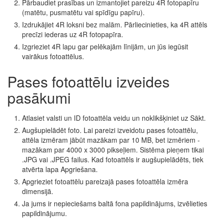
Pārbaudiet prasības un izmantojiet pareizu 4R fotopapīru
(matētu, pusmatētu vai spīdīgu papīru).
Izdrukājiet 4R loksni bez malām. Pārliecinieties, ka 4R attēls
precīzi iederas uz 4R fotopapīra.
Izgrieziet 4R lapu gar pelēkajām līnijām, un jūs iegūsit
vairākus fotoattēlus.
Pases fotoattēlu izveides
pasākumi
Atlasiet valsti un ID fotoattēla veidu un noklikšķiniet uz Sākt.
Augšupielādēt foto. Lai pareizi izveidotu pases fotoattēlu,
attēla izmēram jābūt mazākam par 10 MB, bet izmēriem -
mazākam par 4000 x 3000 pikseļiem. Sistēma pieņem tikai
.JPG vai .JPEG failus. Kad fotoattēls ir augšupielādēts, tiek
atvērta lapa Apgriešana.
Apgrieziet fotoattēlu pareizajā pases fotoattēla izmēra
dimensijā.
Ja jums ir nepieciešams baltā fona papildinājums, izvēlieties
papildinājumu.