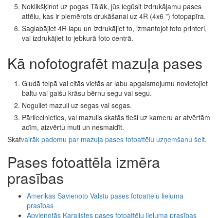
Noklikšķinot uz pogas Tālāk, jūs iegūsit izdrukājamu pases
attēlu, kas ir piemērots drukāšanai uz 4R (4x6 ") fotopapīra.
Saglabājiet 4R lapu un izdrukājiet to, izmantojot foto printeri,
vai izdrukājiet to jebkurā foto centrā.
Kā nofotografēt mazuļa pases
Gludā telpā vai citās vietās ar labu apgaismojumu novietojiet
baltu vai gaišu krāsu bērnu segu vai segu.
Noguliet mazuli uz segas vai segas.
Pārliecinieties, vai mazulis skatās tieši uz kameru ar atvērtām
acīm, aizvērtu muti un nesmaidīt.
Skat
vairāk padomu par mazuļa pases fotoattēlu uzņemšanu šeit
.
Pases fotoattēla izmēra
prasības
Amerikas Savienoto Valstu pases fotoattēlu lieluma
prasības
Apvienotās Karalistes pases fotoattēlu lieluma prasības