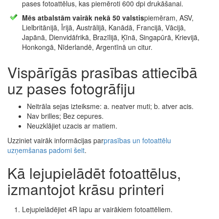
pases fotoattēlus, kas piemēroti 600 dpi drukāšanai.
Mēs atbalstām vairāk nekā 50 valstis
piemēram, ASV,
Lielbritānijā, Īrijā, Austrālijā, Kanādā, Francijā, Vācijā,
Japānā, Dienvidāfrikā, Brazīlijā, Ķīnā, Singapūrā, Krievijā,
Honkongā, Nīderlandē, Argentīnā un citur.
Vispārīgās prasības attiecībā
uz pases fotogrāfiju
Neitrāla sejas izteiksme: a. neatver muti; b. atver acis.
Nav brilles; Bez cepures.
Neuzklājiet uzacis ar matiem.
Uzziniet vairāk informācijas par
prasības un fotoattēlu
uzņemšanas padomi šeit
.
Kā lejupielādēt fotoattēlus,
izmantojot krāsu printeri
Lejupielādējiet 4R lapu ar vairākiem fotoattēliem.