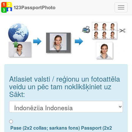
Pārsl
navigā
Atlasiet valsti / reģionu un fotoattēla
veidu un pēc tam noklikšķiniet uz
Sākt:
Pase (2x2 collas; sarkans fons) Passport (2x2