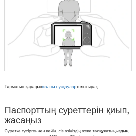
Тармағын қараңыз
жалпы нұсқаулар
толығырақ
Паспорттың суреттерін қиып,
жасаңыз
Суретке түсіргеннен кейін, сіз өзіңіздің жеке төлқұжатыңыздың