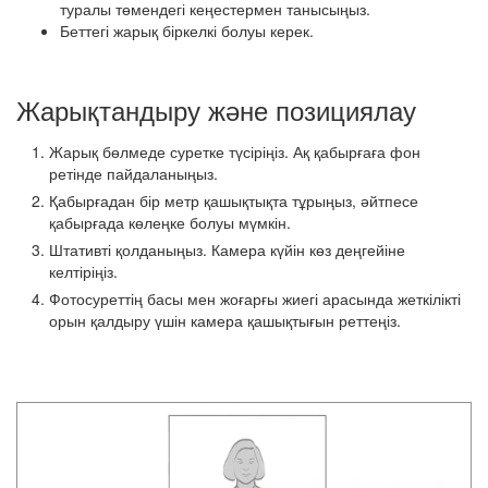
туралы төмендегі кеңестермен танысыңыз.
Беттегі жарық біркелкі болуы керек.
Жарықтандыру және позициялау
Жарық бөлмеде суретке түсіріңіз. Ақ қабырғаға фон
ретінде пайдаланыңыз.
Қабырғадан бір метр қашықтықта тұрыңыз, әйтпесе
қабырғада көлеңке болуы мүмкін.
Штативті қолданыңыз. Камера күйін көз деңгейіне
келтіріңіз.
Фотосуреттің басы мен жоғарғы жиегі арасында жеткілікті
орын қалдыру үшін камера қашықтығын реттеңіз.