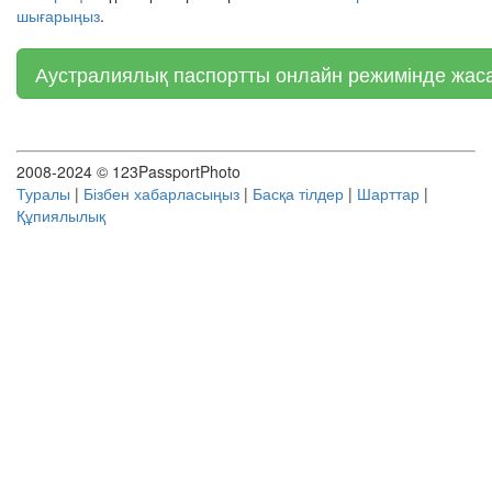
шығарыңыз
.
Аустралиялық паспортты онлайн режимінде жаса
2008-2024 © 123PassportPhoto
Туралы
|
Бізбен хабарласыңыз
|
Басқа тілдер
|
Шарттар
|
Құпиялылық