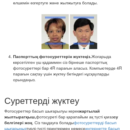
өлшемін өзгертуге және жылжытуға болады.
Паспорттың фотосуреттерін жүктеңіз.
Жоғарыда
көрсетілген үш қадаммен сіз бірнеше паспорттық
фотосуреттері бар 4R парағын аласыз. Компьютерде 4R
парағын сақтау үшін жүктеу бетіндегі нұсқауларды
орындаңыз.
Суреттерді жүктеу
Фотосуреттер басып шығарылуы керек
жартылай
жылтыратқыш,
фотосуреті бар қарапайым ақ түсті қағаз
су
белгілері жоқ
. Сіз таңдауға болады
фотосуреттерді басып
шығарыңыз
түрлі-түсті принтермен немесе
интернетте басып