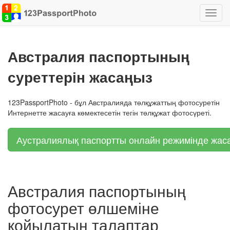
Жылж
қосу
Австралия паспортының
суреттерін жасаңыз
123PassportPhoto - бұл Австралияда төлқұжаттың фотосуретін
Интернетте жасауға көмектесетін тегін төлқұжат фотосүреті.
Аустралиялық паспортты онлайн режимінде жаса
Австралия паспортының
фотосурет өлшеміне
қойылатын талаптар