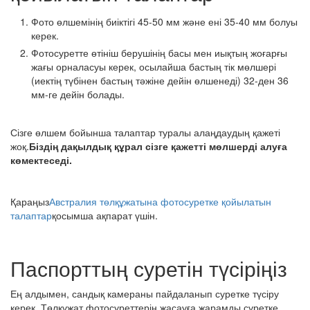
Фото өлшемінің биіктігі 45-50 мм және ені 35-40 мм болуы
керек.
Фотосуретте өтініш берушінің басы мен иықтың жоғарғы
жағы орналасуы керек, осылайша бастың тік мөлшері
(иектің түбінен бастың тәжіне дейін өлшенеді) 32-ден 36
мм-ге дейін болады.
Сізге өлшем бойынша талаптар туралы алаңдаудың қажеті
жоқ.
Біздің дақылдық құрал сізге қажетті мөлшерді алуға
көмектеседі.
Қараңыз
Австралия төлқұжатына фотосуретке қойылатын
талаптар
қосымша ақпарат үшін.
Паспорттың суретін түсіріңіз
Ең алдымен, сандық камераны пайдаланып суретке түсіру
керек. Төлқұжат фотосуреттерін жасауға жарамды суретке