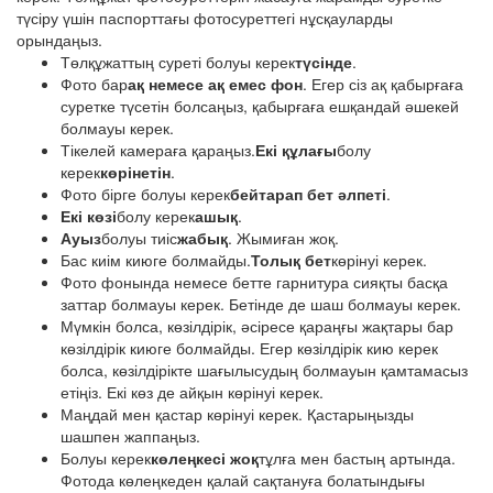
түсіру үшін паспорттағы фотосуреттегі нұсқауларды
орындаңыз.
Төлқұжаттың суреті болуы керек
түсінде
.
Фото бар
ақ немесе ақ емес фон
. Егер сіз ақ қабырғаға
суретке түсетін болсаңыз, қабырғаға ешқандай әшекей
болмауы керек.
Тікелей камераға қараңыз.
Екі құлағы
болу
керек
көрінетін
.
Фото бірге болуы керек
бейтарап бет әлпеті
.
Екі көзі
болу керек
ашық
.
Ауыз
болуы тиіс
жабық
. Жымиған жоқ.
Бас киім киюге болмайды.
Толық бет
көрінуі керек.
Фото фонында немесе бетте гарнитура сияқты басқа
заттар болмауы керек. Бетінде де шаш болмауы керек.
Мүмкін болса, көзілдірік, әсіресе қараңғы жақтары бар
көзілдірік киюге болмайды. Егер көзілдірік кию керек
болса, көзілдірікте шағылысудың болмауын қамтамасыз
етіңіз. Екі көз де айқын көрінуі керек.
Маңдай мен қастар көрінуі керек. Қастарыңызды
шашпен жаппаңыз.
Болуы керек
көлеңкесі жоқ
тұлға мен бастың артында.
Фотода көлеңкеден қалай сақтануға болатындығы