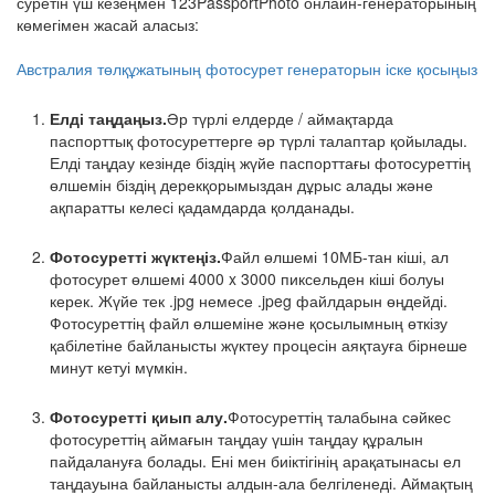
суретін үш кезеңмен 123PassportPhoto онлайн-генераторының
көмегімен жасай аласыз:
Австралия төлқұжатының фотосурет генераторын іске қосыңыз
Елді таңдаңыз.
Әр түрлі елдерде / аймақтарда
паспорттық фотосуреттерге әр түрлі талаптар қойылады.
Елді таңдау кезінде біздің жүйе паспорттағы фотосуреттің
өлшемін біздің дерекқорымыздан дұрыс алады және
ақпаратты келесі қадамдарда қолданады.
Фотосуретті жүктеңіз.
Файл өлшемі 10МБ-тан кіші, ал
фотосурет өлшемі 4000 x 3000 пиксельден кіші болуы
керек. Жүйе тек .jpg немесе .jpeg файлдарын өңдейді.
Фотосуреттің файл өлшеміне және қосылымның өткізу
қабілетіне байланысты жүктеу процесін аяқтауға бірнеше
минут кетуі мүмкін.
Фотосуретті қиып алу.
Фотосуреттің талабына сәйкес
фотосуреттің аймағын таңдау үшін таңдау құралын
пайдалануға болады. Ені мен биіктігінің арақатынасы ел
таңдауына байланысты алдын-ала белгіленеді. Аймақтың