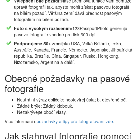
Vylepšení bílé pozadí:
Naše prémiová funkce vám pomůže
upravit fotografii tak, abyste mohli získat pasovou fotografii
na bílém pozadí. Většina zemí dává přednost pasovým
fotografiím na bílém pozadí.
Foto s vysokým rozlišením:
123PassportPhoto generuje
pasové fotografie vhodné pro tisk 600 dpi.
Podporujeme 50+ zemí
jako USA, Velká Británie, Irsko,
Austrálie, Kanada, Francie, Německo, Japonsko, Jihoafrická
republika, Brazílie, Čína, Singapur, Rusko, Hongkong,
Nizozemsko, Argentina a další.
Obecné požadavky na pasové
fotografie
Neutrální výraz obličeje: neotevírej ústa; b. otevřené oči.
Žádné brýle; Žádný klobouk.
Nezakrývejte obočí vlasy.
Více informací o
požadavky a tipy pro fotografování zde
.
Jak stahovat fotografie pomocí